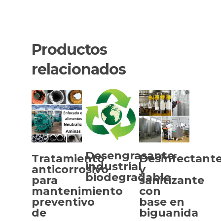
Productos
relacionados
Desengrasante
Tratamiento
Desinfectant
industrial
anticorrosivo
y
biodegradable
para
sanitizante
SELECCIONAR
SELECCIONAR
mantenimiento
con
OPCIONES
OPCIONES
preventivo
base en
de
biguanida