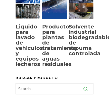
Liquido
Producto
Solvente
para
para
industrial
lavado
plantas
biodegradabl
SELECCIONAR
SELECCIONAR
SELECCIONAR
de
de
de
OPCIONES
OPCIONES
OPCIONES
vehiculos
tratamiento
espuma
y
de
controlada
equipos
aguas
lecheros
residuales
BUSCAR PRODUCTO