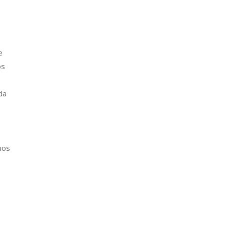
e
os
da
uos