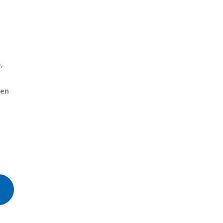
,
 en