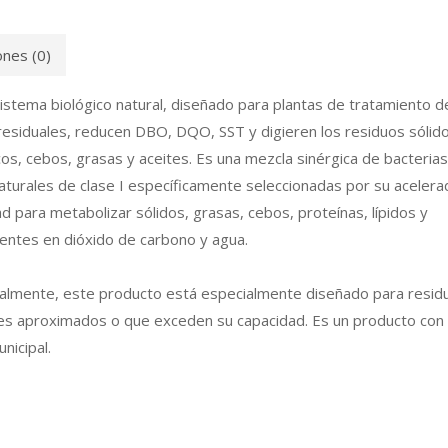
ones (0)
istema biológico natural, diseñado para plantas de tratamiento d
residuales, reducen DBO, DQO, SST y digieren los residuos sólid
os, cebos, grasas y aceites. Es una mezcla sinérgica de bacterias
aturales de clase I específicamente seleccionadas por su acelera
ad para metabolizar sólidos, grasas, cebos, proteínas, lípidos y
entes en dióxido de carbono y agua.
nalmente, este producto está especialmente diseñado para resid
es aproximados o que exceden su capacidad. Es un producto con
nicipal.