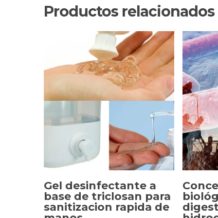
Productos relacionados
Gel desinfectante a
Conce
base de triclosan para
biológ
sanitizacion rapida de
diges
SELECCIONAR OPCIONES
SELE
manos.
hidro