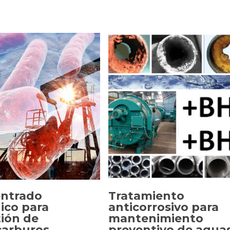
ntrado
Tratamiento
ico para
anticorrosivo para
tión de
mantenimiento
CCIONAR OPCIONES
SELECCIONAR OPCIONE
carburos
preventivo de agua