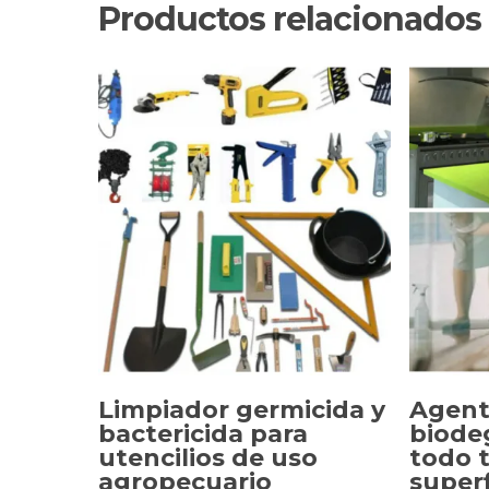
Productos relacionados
Limpiador germicida y
Agent
bactericida para
biode
utencilios de uso
todo 
SELECCIONAR OPCIONES
SELE
agropecuario
superf