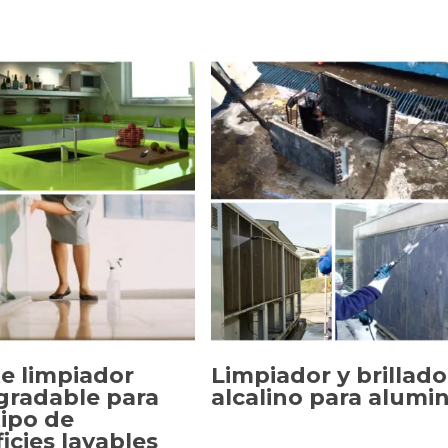
e limpiador
Limpiador y brillado
gradable para
alcalino para alumin
tipo de
CCIONAR OPCIONES
SELECCIONAR OPCIONE
icies lavables