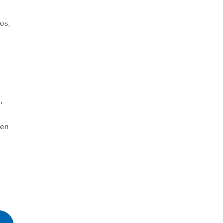
os,
,
 en