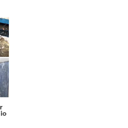
r
io
S