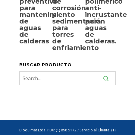
preventivo
de
polimérico
para
corrosión
anti-
SELECCIONAR
SELECCIONAR
SELECCIONAR
mantenimiento
y
incrustante
OPCIONES
OPCIONES
OPCIONES
de
sedimentación
para
aguas
para
aguas
de
torres
de
calderas
de
calderas.
enfriamiento
BUSCAR PRODUCTO
Bioquimat Ltda. PBX: (1) 898 5172 / Servicio al Cliente: (1)