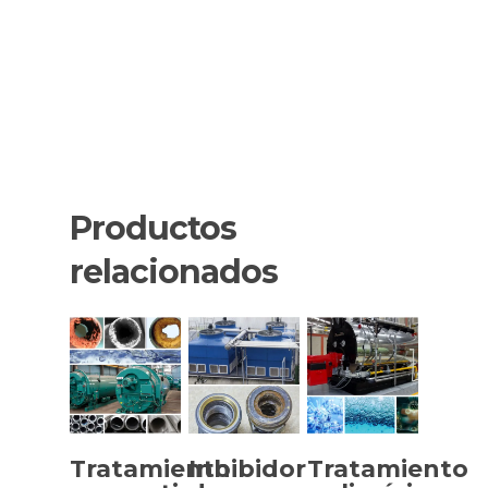
Productos
relacionados
Tratamiento
Inhibidor
Tratamiento