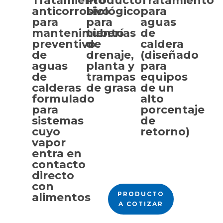
Tratamiento
Producto
Tratamiento
anticorrosivo
biológico
para
para
para
aguas
SELECCIONAR
SELECCIONAR
mantenimiento
tuberías
de
OPCIONES
OPCIONES
preventivo
de
caldera
de
drenaje,
(diseñado
aguas
planta y
para
de
trampas
equipos
calderas
de grasa
de un
formulado
alto
para
porcentaje
sistemas
de
cuyo
retorno)
vapor
entra en
contacto
directo
con
PRODUCTO
alimentos
A COTIZAR