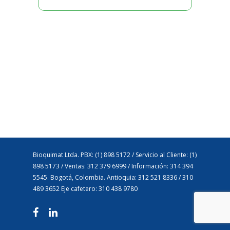
Bioquimat Ltda. PBX: (1) 898 5172 / Servicio al Cliente: (1)
898 5173 / Ventas: 312 379 6999 / Información: 314 394
5545. Bogotá, Colombia. Antioquia: 312 521 8336 / 310
489 3652 Eje cafetero: 310 438 9780