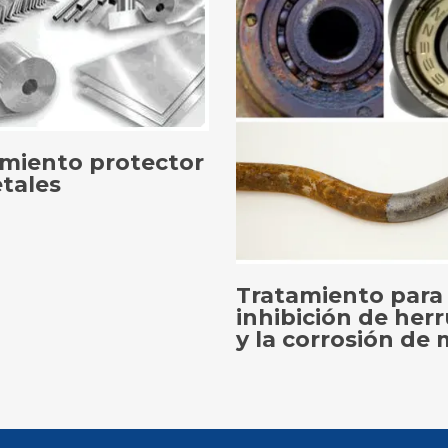
miento protector
tales
CCIONAR OPCIONES
Tratamiento para 
inhibición de he
y la corrosión de 
SELECCIONAR OPC