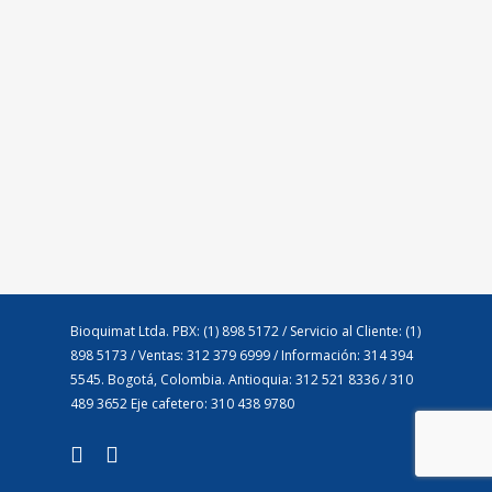
Bioquimat Ltda. PBX: (1) 898 5172 / Servicio al Cliente: (1)
898 5173 / Ventas: 312 379 6999 / Información: 314 394
5545. Bogotá, Colombia. Antioquia: 312 521 8336 / 310
489 3652 Eje cafetero: 310 438 9780