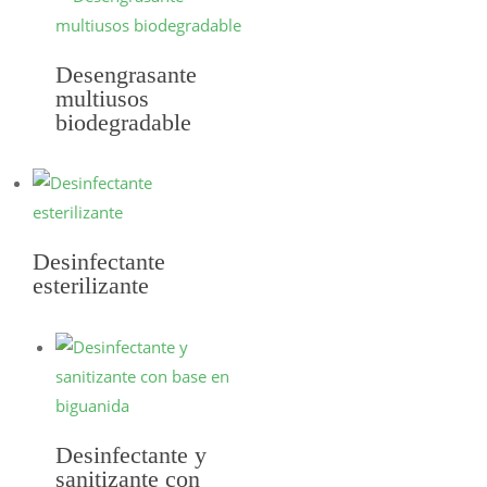
Desengrasante
multiusos
biodegradable
SELECCIONAR
OPCIONES
Desinfectante
esterilizante
SELECCIONAR
OPCIONES
Desinfectante y
sanitizante con