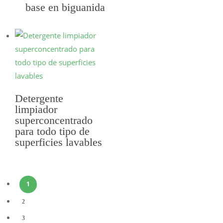
base en biguanida
SELECCIONAR
OPCIONES
Detergente
limpiador
superconcentrado
SELECCIONAR
para todo tipo de
OPCIONES
superficies lavables
1
2
3