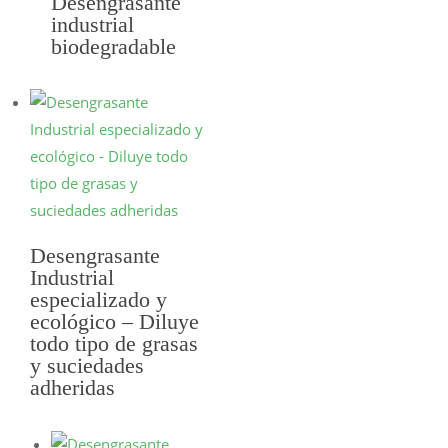
Desengrasante
industrial
biodegradable
SELECCIONAR
OPCIONES
Desengrasante
Industrial
especializado y
SELECCIONAR
ecológico – Diluye
OPCIONES
todo tipo de grasas
y suciedades
adheridas