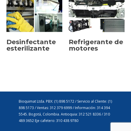
Desinfectante
Refrigerante de
esterilizante
motores
SELECCIONAR
SELECCIONAR
OPCIONES
OPCIONES
Bioquimat Ltda. PBX: (1) 898 5172 / Servicio al Cliente: (1)
898 5173 / Ventas: 312 379 6999 / Información: 314 394
5545. Bogotá, Colombia. Antioquia: 312 521 8336 / 310
489 3652 Eje cafetero: 310 438 9780