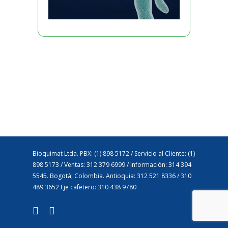
Bioquimat Ltda. PBX: (1) 898 5172 / Servicio al Cliente: (1)
898 5173 / Ventas: 312 379 6999 / Información: 314 394
5545. Bogotá, Colombia. Antioquia: 312 521 8336 / 310
489 3652 Eje cafetero: 310 438 9780