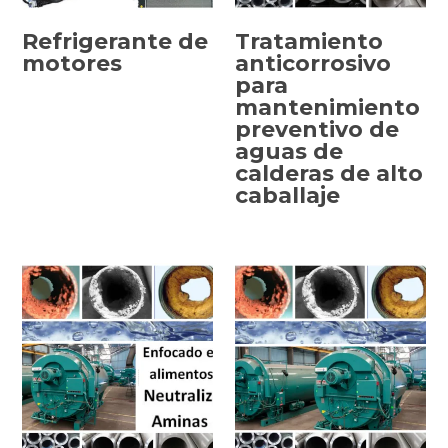
Refrigerante de
Tratamiento
motores
anticorrosivo
para
SELECCIONAR
SELECCIONAR
mantenimiento
OPCIONES
OPCIONES
preventivo de
aguas de
calderas de alto
caballaje