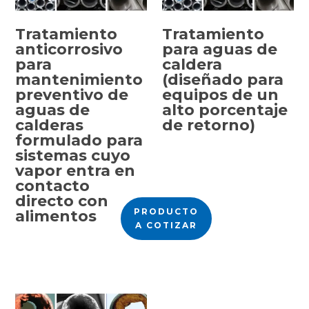
Tratamiento
Tratamiento
anticorrosivo
para aguas de
para
caldera
SELECCIONAR
mantenimiento
(diseñado para
OPCIONES
preventivo de
equipos de un
aguas de
alto porcentaje
calderas
de retorno)
formulado para
sistemas cuyo
vapor entra en
contacto
directo con
PRODUCTO
alimentos
A COTIZAR